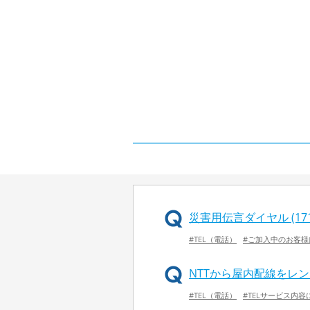
災害用伝言ダイヤル (17
#TEL（電話）
#ご加入中のお客様
NTTから屋内配線をレ
#TEL（電話）
#TELサービス内容