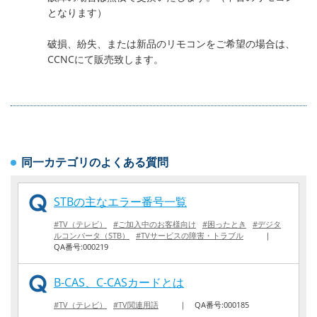
となります）
破損、紛失、または新品のリモコンをご希望の場合は、
CCNCにて販売致します。
同一カテゴリのよくある質問
STBの主なエラー番号一覧
#TV（テレビ）
#ご加入中のお客様向け
#困ったとき
#デジタ
ルコンバータ（STB）
#TVサービスの障害・トラブル
｜
QA番号:000219
B-CAS、C-CASカードとは
#TV（テレビ）
#TV関連用語
｜
QA番号:000185