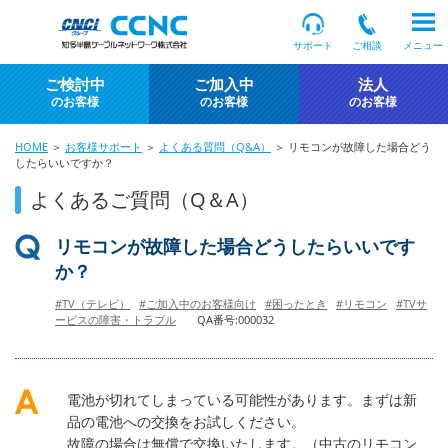
サポート
ご相談
メニュー
ご検討中
ご加入中
法人
のお客様
のお客様
のお客様
HOME
＞
お客様サポート
＞
よくある質問（Q&A）
＞ リモコンが故障した場合どう
したらいいですか？
よくあるご質問（Q＆A）
リモコンが故障した場合どうしたらいいです
か？
#TV（テレビ）
#ご加入中のお客様向け
#困ったとき
#リモコン
#TVサ
ービスの障害・トラブル
QA番号:000032
電池が切れてしまっている可能性があります。まずは新
品の電池への交換をお試しください。
故障の場合は無償で交換いたします。（中古のリモコン