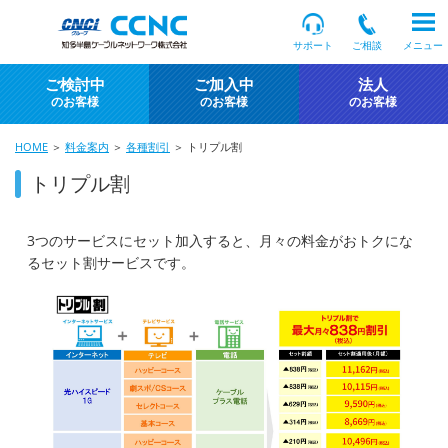
サポート
ご相談
メニュー
ご検討中
ご加入中
法人
のお客様
のお客様
のお客様
HOME
＞
料金案内
＞
各種割引
＞ トリプル割
トリプル割
3つのサービスにセット加入すると、月々の料金がおトクにな
るセット割サービスです。