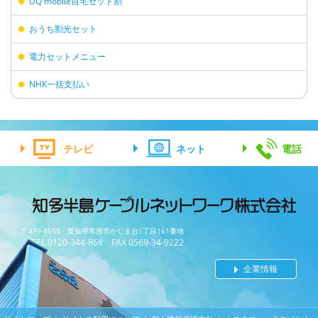
UQ mobile自宅セット割
おうち割光セット
電力セットメニュー
NHK一括支払い
テレビ
ネット
電話
〒479-8555 愛知県常滑市かじま台1丁目161番地
TEL 0120-344-868 FAX 0569-34-9222
企業情報